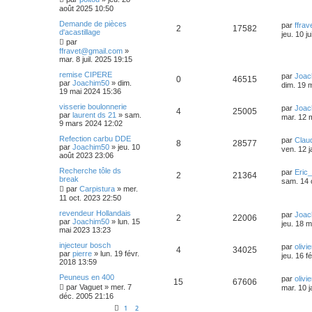
août 2025 10:50
Demande de pièces
par
ffra
2
17582
d'acastillage
jeu. 10 j
par
ffravet@gmail.com
»
mar. 8 juil. 2025 19:15
remise CIPERE
par
Joac
0
46515
par
Joachim50
»
dim.
dim. 19 
19 mai 2024 15:36
visserie boulonnerie
par
Joac
4
25005
par
laurent ds 21
»
sam.
mar. 12 
9 mars 2024 12:02
Refection carbu DDE
par
Clau
8
28577
par
Joachim50
»
jeu. 10
ven. 12 
août 2023 23:06
Recherche tôle ds
par
Eric
2
21364
break
sam. 14 
par
Carpistura
»
mer.
11 oct. 2023 22:50
revendeur Hollandais
par
Joac
2
22006
par
Joachim50
»
lun. 15
jeu. 18 
mai 2023 13:23
injecteur bosch
par
olivi
4
34025
par
pierre
»
lun. 19 févr.
jeu. 16 f
2018 13:59
Peuneus en 400
par
olivi
15
67606
par
Vaguet
»
mer. 7
mar. 10 j
déc. 2005 21:16
1
2