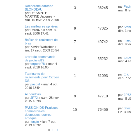
Recherche adresse
par
Paci
3
36245
BLONDEAU
mar. 8 fé
par
DE SAINTE
MARTINE Jacques
»
dim. 15 févr. 2009 20:08
Les meilleures sphères
par
Stan
9
47025
par
Philou76
»
sam. 30
dim. 1 n
sept. 2006 17:41
Boîtier de roulement de
par
marc
7
49742
bras
dim. 9 fé
par
Xavier Wohleber
»
jeu. 17 sept. 2009 20:54
arbre de pcommande
par
torp
0
35232
de poulie id19
mar. 4 s
par
torpedo78
»
mar. 4
sept. 2018 16:05
Fabricants de
par
Eric
1
31093
roulements pour Citroen
ven. 7 o
DS.
par
pascal
»
mar. 4 oct.
2016 13:54
Accoudoirs
par
JP72
9
47710
par
JP72
»
sam. 28 nov.
mar. 8 d
2015 16:30
PASSION DS-Pratiques
par
phoz
15
76456
commerciales
lun. 30 n
douteuses, escroc,
arnaque
par
fongio
»
lun. 7 oct.
2013 18:32
1
2