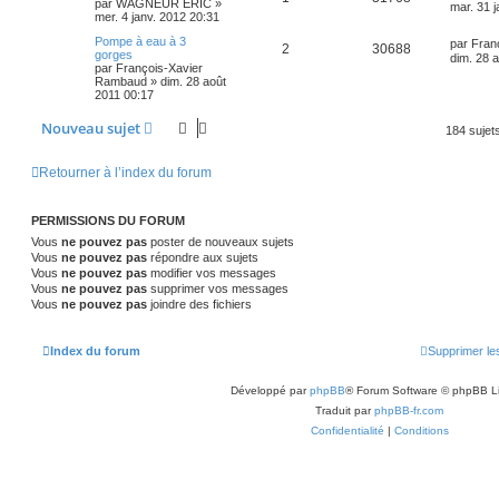
par
WAGNEUR ERIC
»
mar. 31 j
mer. 4 janv. 2012 20:31
Pompe à eau à 3
par
Fran
2
30688
gorges
dim. 28 
par
François-Xavier
Rambaud
»
dim. 28 août
2011 00:17
Nouveau sujet
184 sujet
Retourner à l’index du forum
PERMISSIONS DU FORUM
Vous
ne pouvez pas
poster de nouveaux sujets
Vous
ne pouvez pas
répondre aux sujets
Vous
ne pouvez pas
modifier vos messages
Vous
ne pouvez pas
supprimer vos messages
Vous
ne pouvez pas
joindre des fichiers
Index du forum
Supprimer le
Développé par
phpBB
® Forum Software © phpBB L
Traduit par
phpBB-fr.com
Confidentialité
|
Conditions