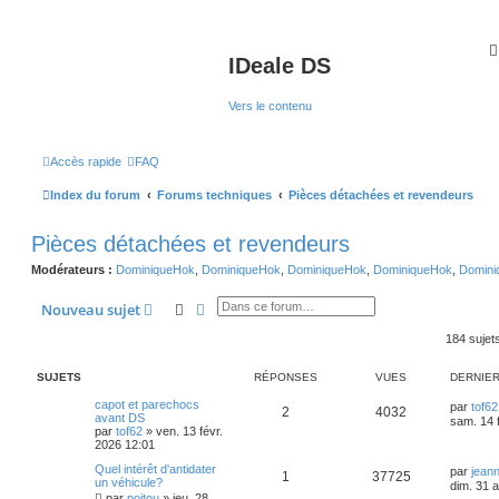
IDeale DS
Vers le contenu
Accès rapide
FAQ
Index du forum
Forums techniques
Pièces détachées et revendeurs
Pièces détachées et revendeurs
Modérateurs :
DominiqueHok
,
DominiqueHok
,
DominiqueHok
,
DominiqueHok
,
Domini
Rechercher
Recherche avancée
Nouveau sujet
184 sujet
SUJETS
RÉPONSES
VUES
DERNIE
capot et parechocs
par
tof62
2
4032
avant DS
sam. 14 
par
tof62
»
ven. 13 févr.
2026 12:01
Quel intérêt d'antidater
par
jean
1
37725
un véhicule?
dim. 31 
par
poitou
»
jeu. 28