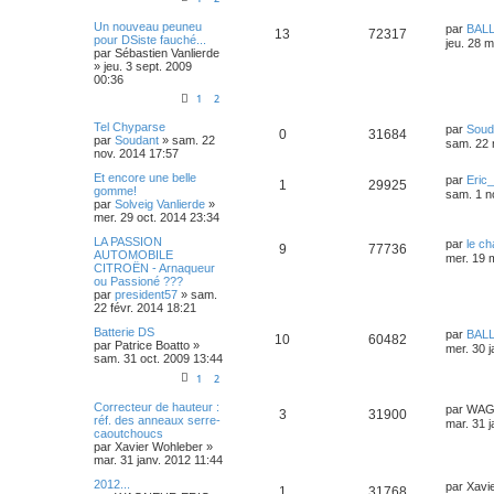
Un nouveau peuneu
par
BALL
13
72317
pour DSiste fauché...
jeu. 28 
par
Sébastien Vanlierde
»
jeu. 3 sept. 2009
00:36
1
2
Tel Chyparse
par
Soud
0
31684
par
Soudant
»
sam. 22
sam. 22 
nov. 2014 17:57
Et encore une belle
par
Eric
1
29925
gomme!
sam. 1 n
par
Solveig Vanlierde
»
mer. 29 oct. 2014 23:34
LA PASSION
par
le c
9
77736
AUTOMOBILE
mer. 19 
CITROËN - Arnaqueur
ou Passioné ???
par
president57
»
sam.
22 févr. 2014 18:21
Batterie DS
par
BALL
10
60482
par
Patrice Boatto
»
mer. 30 
sam. 31 oct. 2009 13:44
1
2
Correcteur de hauteur :
par
WAG
3
31900
réf. des anneaux serre-
mar. 31 
caoutchoucs
par
Xavier Wohleber
»
mar. 31 janv. 2012 11:44
2012...
par
Xavi
1
31768