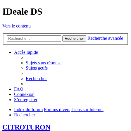
IDeale DS
Vers le contenu
Recherche avancée
Rechercher
Accès rapide
Sujets sans réponse
Sujets actifs
Rechercher
FAQ
Connexion
S’enregistrer
Index du forum
Forums divers
Liens sur Internet
Rechercher
CITROTURON