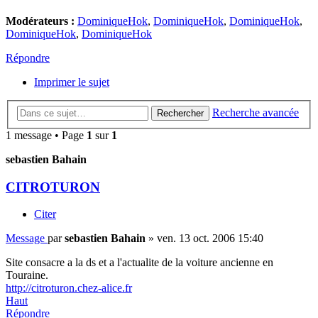
Modérateurs :
DominiqueHok
,
DominiqueHok
,
DominiqueHok
,
DominiqueHok
,
DominiqueHok
Répondre
Imprimer le sujet
Recherche avancée
Rechercher
1 message • Page
1
sur
1
sebastien Bahain
CITROTURON
Citer
Message
par
sebastien Bahain
»
ven. 13 oct. 2006 15:40
Site consacre a la ds et a l'actualite de la voiture ancienne en
Touraine.
http://citroturon.chez-alice.fr
Haut
Répondre