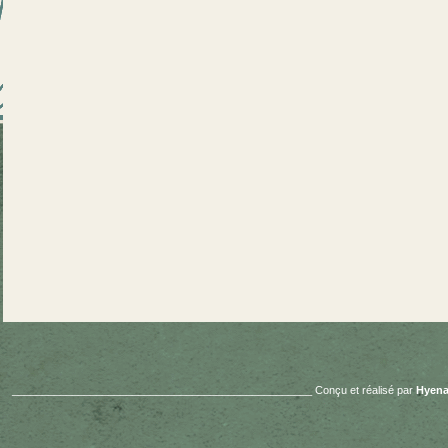
__________________________________________________ Conçu et réalisé par
Hyena