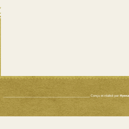
__________________________________________________ Conçu et réalisé par
Hyena